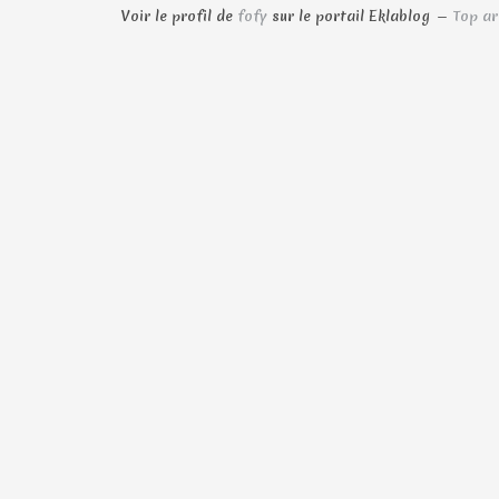
Voir le profil de
fofy
sur le portail Eklablog
Top ar