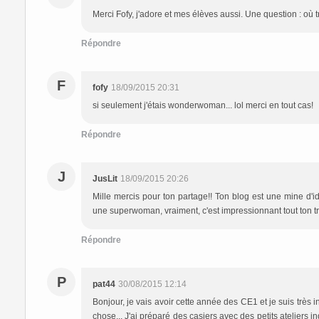
Merci Fofy, j'adore et mes élèves aussi. Une question : où 
Répondre
F
fofy
18/09/2015 20:31
si seulement j'étais wonderwoman... lol merci en tout cas!
Répondre
J
JusLit
18/09/2015 20:26
Mille mercis pour ton partage!! Ton blog est une mine d'
une superwoman, vraiment, c'est impressionnant tout ton tr
Répondre
P
pat44
30/08/2015 12:14
Bonjour, je vais avoir cette année des CE1 et je suis très 
chose... J'ai préparé des casiers avec des petits ateliers 