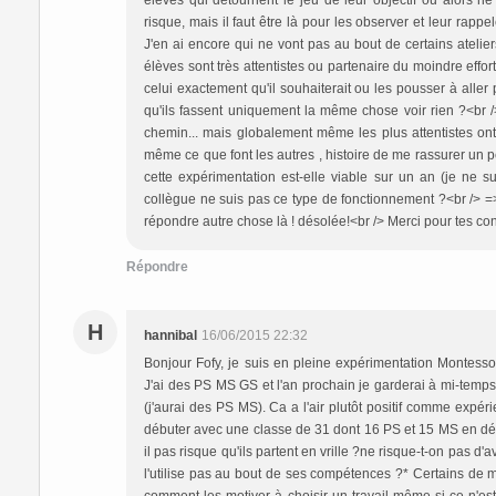
élèves qui détournent le jeu de leur objectif ou alors n
risque, mais il faut être là pour les observer et leur rappeler
J'en ai encore qui ne vont pas au bout de certains ateliers
élèves sont très attentistes ou partenaire du moindre effor
celui exactement qu'il souhaiterait ou les pousser à aller
qu'ils fassent uniquement la même chose voir rien ?<br /> 
chemin... mais globalement même les plus attentistes o
même ce que font les autres , histoire de me rassurer un peu 
cette expérimentation est-elle viable sur un an (je ne su
collègue ne suis pas ce type de fonctionnement ?<br /> => c
répondre autre chose là ! désolée!<br /> Merci pour tes con
Répondre
H
hannibal
16/06/2015 22:32
Bonjour Fofy, je suis en pleine expérimentation Montessorie
J'ai des PS MS GS et l'an prochain je garderai à mi-temp
(j'aurai des PS MS). Ca a l'air plutôt positif comme expér
débuter avec une classe de 31 dont 16 PS et 15 MS en déb
il pas risque qu'ils partent en vrille ?ne risque-t-on pas d'
l'utilise pas au bout de ses compétences ?* Certains de me