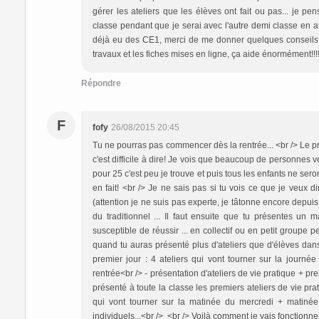
gérer les ateliers que les élèves ont fait ou pas... je p
classe pendant que je serai avec l'autre demi classe en ate
déjà eu des CE1, merci de me donner quelques conseils, v
travaux et les fiches mises en ligne, ça aide énormément!!!
Répondre
F
fofy
26/08/2015 20:45
Tu ne pourras pas commencer dès la rentrée... <br /> Le pr
c'est difficile à dire! Je vois que beaucoup de personnes v
pour 25 c'est peu je trouve et puis tous les enfants ne seron
en fait! <br /> Je ne sais pas si tu vois ce que je veux di
(attention je ne suis pas experte, je tâtonne encore depuis
du traditionnel ... Il faut ensuite que tu présentes un ma
susceptible de réussir ... en collectif ou en petit groupe p
quand tu auras présenté plus d'ateliers que d'élèves dan
premier jour : 4 ateliers qui vont tourner sur la journé
rentrée<br /> - présentation d'ateliers de vie pratique + p
présenté à toute la classe les premiers ateliers de vie prati
qui vont tourner sur la matinée du mercredi + matinée d
individuels...<br /> <br /> Voilà comment je vais fonctionner.