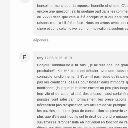
bonsoir, et merci pour ta réponse honnête et simple. C'est
encore une question : j'ai lu quelque part dans les comme
ou ???) Est-ce que cela a été accepté et si oui as-tu fai
raisons cela t'a-t-il été refusé. Nous en avons avec une c
chère et donc cela motive leur non-motivation à soutenir c
Répondre
F
fofy
17/06/2015 16:19
Bonjour Hannibal<br /> tu sais , je ne suis pas une gran
prochaine!!!! <br /> * comment débuter avec une class
connait le fonctionnement?N'y a--t-il pas risque qu'ils parte
pas les conditions idéales pour bosser dans n'importe 
traditionnel (faut que je le fasse encore un peu plus long
trop vite et du coup j'ai râté des choses... c'est certain!) 
puristes vont râler car normalement les présentations se
nécessitent pas d'explication, les ateliers de vie pratique
les puzzles, ou autres jeux de construction simples)<br />
plus que d'élèves) hop ils ont le droit de prendre uniquem
suivantes se feront ensuite en individuel en fonction de l