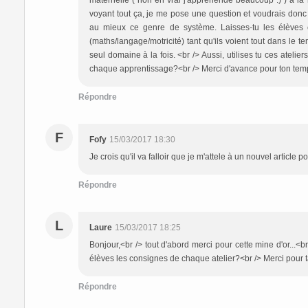
maternelle ( non en vrai j'appréhende beaucoup :) ) à la 
voyant tout ça, je me pose une question et voudrais donc
au mieux ce genre de système. Laisses-tu les élèves c
(maths/langage/motricité) tant qu'ils voient tout dans le t
seul domaine à la fois. <br /> Aussi, utilises tu ces ateli
chaque apprentissage?<br /> Merci d'avance pour ton temp
Répondre
F
Fofy
15/03/2017 18:30
Je crois qu'il va falloir que je m'attele à un nouvel article 
Répondre
L
Laure
15/03/2017 18:25
Bonjour,<br /> tout d'abord merci pour cette mine d'or...<
élèves les consignes de chaque atelier?<br /> Merci pour 
Répondre