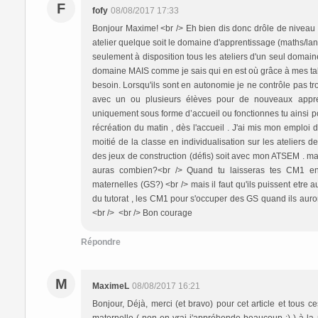
F
fofy
08/08/2017 17:33
Bonjour Maxime! <br /> Eh bien dis donc drôle de niveau d
atelier quelque soit le domaine d'apprentissage (maths/langa
seulement à disposition tous les ateliers d'un seul domaine à
domaine MAIS comme je sais qui en est où grâce à mes tablea
besoin. Lorsqu'ils sont en autonomie je ne contrôle pas trop c
avec un ou plusieurs élèves pour de nouveaux apprenti
uniquement sous forme d’accueil ou fonctionnes tu ainsi 
récréation du matin , dès l'accueil . J'ai mis mon emploi
moitié de la classe en individualisation sur les ateliers
des jeux de construction (défis) soit avec mon ATSEM . ma
auras combien?<br /> Quand tu laisseras tes CM1 en 
maternelles (GS?) <br /> mais il faut qu'ils puissent etr
du tutorat , les CM1 pour s'occuper des GS quand ils auron
<br /> <br /> Bon courage
Répondre
M
MaximeL
08/08/2017 16:21
Bonjour, Déjà, merci (et bravo) pour cet article et tous ce