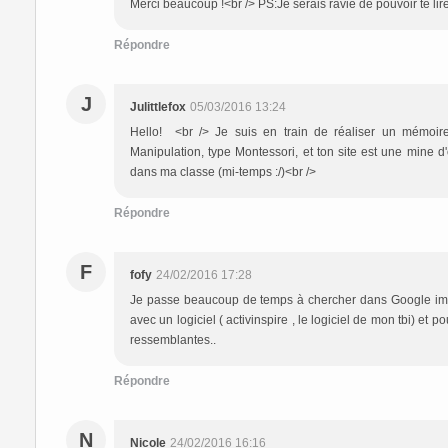
Merci beaucoup !<br /> PS:Je serais ravie de pouvoir te lire
Répondre
J
Julittlefox
05/03/2016 13:24
Hello! <br /> Je suis en train de réaliser un mémoire
Manipulation, type Montessori, et ton site est une mine d'
dans ma classe (mi-temps :/)<br />
Répondre
F
fofy
24/02/2016 17:28
Je passe beaucoup de temps à chercher dans Google ima
avec un logiciel ( activinspire , le logiciel de mon tbi) et 
ressemblantes..
Répondre
N
Nicole
24/02/2016 16:16