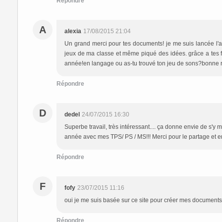
Répondre
A
alexia
17/08/2015 21:04
Un grand merci pour tes documents! je me suis lancée l'an 
jeux de ma classe et même piqué des idées. grâce a tes fic
année!en langage ou as-tu trouvé ton jeu de sons?bonne 
Répondre
D
dedel
24/07/2015 16:30
Superbe travail, très intéressant.... ça donne envie de s'y 
année avec mes TPS/ PS / MS!!! Merci pour le partage et enc
Répondre
F
fofy
23/07/2015 11:16
oui je me suis basée sur ce site pour créer mes documents.
Répondre