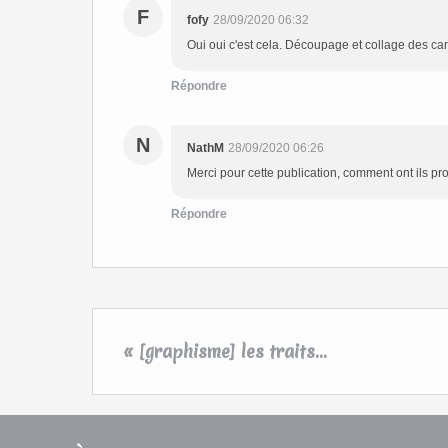
F
fofy
28/09/2020 06:32
Oui oui c'est cela. Découpage et collage des ca
Répondre
N
NathM
28/09/2020 06:26
Merci pour cette publication, comment ont ils pr
Répondre
« [graphisme] les traits...