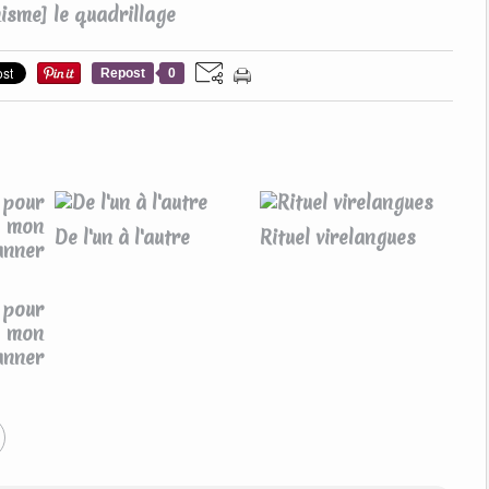
Repost
0
De l'un à l'autre
Rituel virelangues
our
 mon
nner