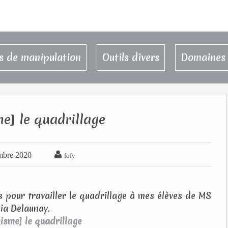
rs de manipulation
Outils divers
Domaines 
e] le quadrillage

mbre 2020
fofy
s pour travailler le quadrillage à mes élèves de MS
ia Delaunay.