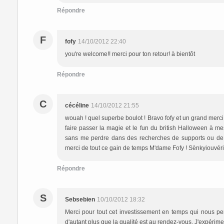
Répondre
F
fofy
14/10/2012 22:40
you're welcome!! merci pour ton retour! à bientôt
Répondre
C
cécéline
14/10/2012 21:55
wouah ! quel superbe boulot ! Bravo fofy et un grand merci.
faire passer la magie et le fun du british Halloween à m
sans me perdre dans des recherches de supports ou de j
merci de tout ce gain de temps M'dame Fofy ! Sènkyiouvéri
Répondre
S
Sebsebien
10/10/2012 18:32
Merci pour tout cet investissement en temps qui nous p
d'autant plus que la qualité est au rendez-vous. J'expérime