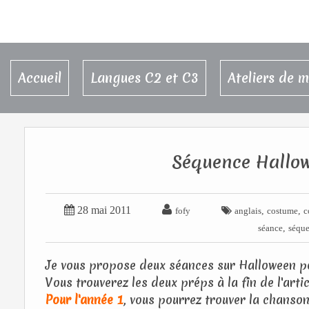
Accueil
Langues C2 et C3
Ateliers de 
Séquence Hallow


28 mai 2011

,
,
fofy
anglais
costume
c
,
séance
séqu
Je vous propose deux séances sur Halloween po
Vous trouverez les deux préps à la fin de l'artic
Pour l'année 1
, vous pourrez trouver la chanson