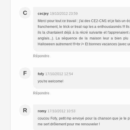
C
cecjey
19/10/2012 23:59
Merci pour tout ce travail : j'ai des CE2-CM1 et je fais u
franchement, le trick or treat rap les a enthousiasmés !!! I
ils la chantaient déjà à la récré suivante et l'apprenaient
anglais...). La séquence de la maison leur a bien plu
Halloween autrement !!!<br /> Et bonnes vacances (avec un
Répondre
F
fofy
17/10/2012 12:54
you're welcome!
Répondre
R
romy
17/10/2012 10:53
coucou Fofy, petit mp envoyé pour la chanson que je te 
me sert drôlement pour me renouveler !