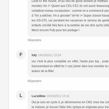
Look AT the house, et au lieu de good answer je mettrais 
morale).<br /> Quant aux CE1-CE2 ils ont aussi beaucoup
collatéral niveau vocabulaire : comme on a commencé par "I'
à "I'm a witcher, I'm a ghoster" lol<br /> Super d'avoir trava
les GS-CP), car pendant les vacances le service de garder
enfants ont été très fiers à la rentrée de me dire qu'ils s'
Merci encore Fofy pour ton partage !
Répondre
F
fofy
19/10/2011 15:54
oui c'est la plus complète en effet, l'autre pas top , jus
transcendant en effet!<br /> pis j'aime bien leur montrer la v
autour de la fête!
Répondre
L
Lucioliline
19/10/2011 15:41
Oui je suis en cycle 3, je décloisonne en CM1 chez ma col
la maison, je trouve l'idée très sympa et originale pour tr