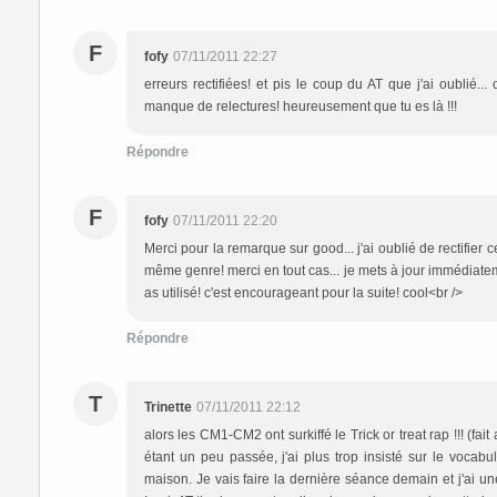
F
fofy
07/11/2011 22:27
erreurs rectifiées! et pis le coup du AT que j'ai oublié..
manque de relectures! heureusement que tu es là !!!
Répondre
F
fofy
07/11/2011 22:20
Merci pour la remarque sur good... j'ai oublié de rectifier 
même genre! merci en tout cas... je mets à jour immédiatem
as utilisé! c'est encourageant pour la suite! cool<br />
Répondre
T
Trinette
07/11/2011 22:12
alors les CM1-CM2 ont surkiffé le Trick or treat rap !!! (f
étant un peu passée, j'ai plus trop insisté sur le vocabu
maison. Je vais faire la dernière séance demain et j'ai u