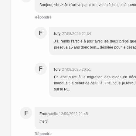
Bonjour, <br /> Je n'arrive pas a trouver la fiche de séquen
Répondre
F
fofy
27/08/2025 21:34
J'ai remis l'article à jour avec les deux préps que
presque 15 ans donc bon... désolée pour le désag
F
fofy
27/08/2025 20:51
En effet suite à la migration des blogs en déce
manquait le début de celui là. Il faut que je retro
sur le PC.
F
Frednoelle
12/09/2022 21:45
merci
Répondre