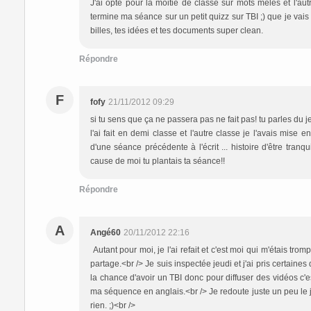
J'ai opté pour la moitié de classe sur mots mêlés et l'au
termine ma séance sur un petit quizz sur TBI ;) que je vai
billes, tes idées et tes documents super clean.
Répondre
F
fofy
21/11/2012 09:29
si tu sens que ça ne passera pas ne fait pas! tu parles du jeu 
l'ai fait en demi classe et l'autre classe je l'avais mis
d'une séance précédente à l'écrit ... histoire d'être tranquil
cause de moi tu plantais ta séance!!
Répondre
A
Angé60
20/11/2012 22:16
Autant pour moi, je l'ai refait et c'est moi qui m'étais tr
partage.<br /> Je suis inspectée jeudi et j'ai pris certaine
la chance d'avoir un TBI donc pour diffuser des vidéos c'es
ma séquence en anglais.<br /> Je redoute juste un peu le j
rien. ;)<br />