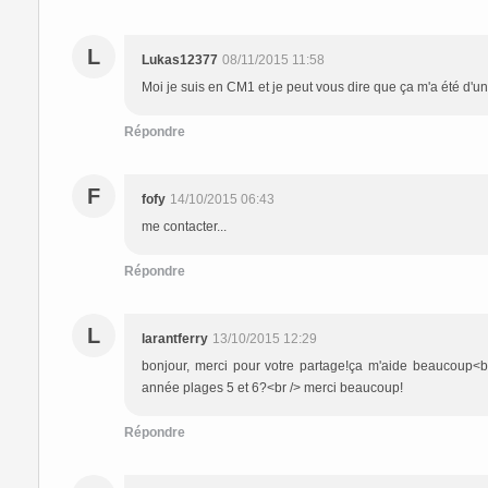
L
Lukas12377
08/11/2015 11:58
Moi je suis en CM1 et je peut vous dire que ça m'a été d'une
Répondre
F
fofy
14/10/2015 06:43
me contacter...
Répondre
L
larantferry
13/10/2015 12:29
bonjour, merci pour votre partage!ça m'aide beaucoup<b
année plages 5 et 6?<br /> merci beaucoup!
Répondre