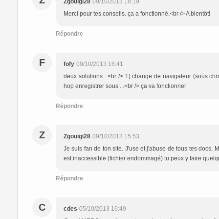
Z
Zgouigi28
09/10/2013 18:19
Merci pour tes conseils. ça a fonctionné.<br /> A bientôt!
Répondre
F
fofy
09/10/2013 16:41
deux solutions : <br /> 1) change de navigateur (sous chro
hop enregistrer sous ...<br /> ça va fonctionner
Répondre
Z
Zgouigi28
09/10/2013 15:53
Je suis fan de ton site. J'use et j'abuse de tous tes docs.
est inaccessible (fichier endommagé) tu peux y faire quel
Répondre
C
cdes
05/10/2013 16:49