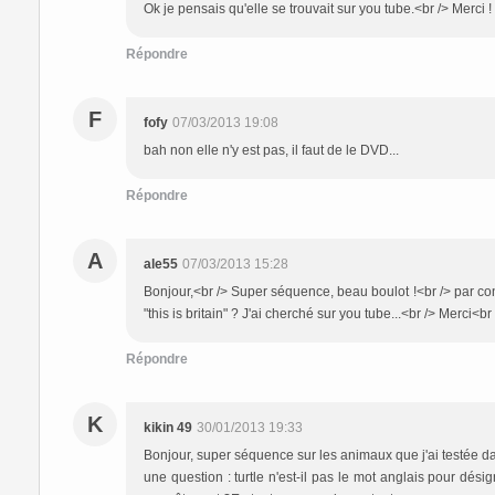
Ok je pensais qu'elle se trouvait sur you tube.<br /> Merci !
Répondre
F
fofy
07/03/2013 19:08
bah non elle n'y est pas, il faut de le DVD...
Répondre
A
ale55
07/03/2013 15:28
Bonjour,<br /> Super séquence, beau boulot !<br /> par co
"this is britain" ? J'ai cherché sur you tube...<br /> Merci<b
Répondre
K
kikin 49
30/01/2013 19:33
Bonjour, super séquence sur les animaux que j'ai testée da
une question : turtle n'est-il pas le mot anglais pour dési