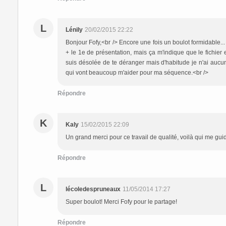
L
Lénily
20/02/2015 22:22
Bonjour Fofy,<br /> Encore une fois un boulot formidable...
+ le 1e de présentation, mais ça m'indique que le fichier 
suis désolée de te déranger mais d'habitude je n'ai aucun s
qui vont beaucoup m'aider pour ma séquence.<br />
Répondre
K
Kaly
15/02/2015 22:09
Un grand merci pour ce travail de qualité, voilà qui me guid
Répondre
L
lécoledespruneaux
11/05/2014 17:27
Super boulot! Merci Fofy pour le partage!
Répondre