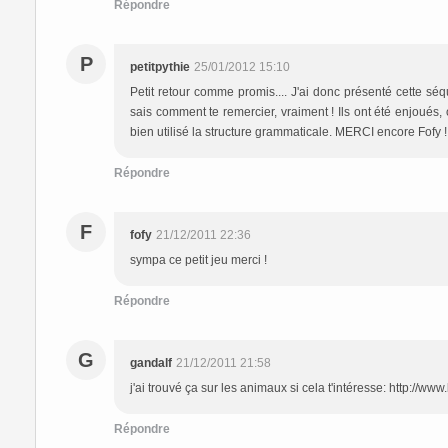
Répondre
P
petitpythie
25/01/2012 15:10
Petit retour comme promis.... J'ai donc présenté cette s
sais comment te remercier, vraiment ! Ils ont été enjoués, o
bien utilisé la structure grammaticale. MERCI encore Fofy !
Répondre
F
fofy
21/12/2011 22:36
sympa ce petit jeu merci !
Répondre
G
gandalf
21/12/2011 21:58
j'ai trouvé ça sur les animaux si cela t'intéresse: http://
Répondre