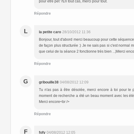
pour être pet ?En tout cas, merci pour tout.
Répondre
L
la petite caro
28/10/2012 11:36
Bonjour, tout d'abord merci beaucoup pour cette séquence
de façon plus structurée :) Je ne sais pas si c'est normal ma
que celui de la séance 2 fonctionne très bien ...)Merci encor
Répondre
G
gribouille38
04/08/2012 12:09
Tu n'as pas à être désolée, merci encore à toi pour le 
moment de recherche a été un beau moment avec les élèves
Merci encore<br />
Répondre
F
fofy
04/08/2012 12:05