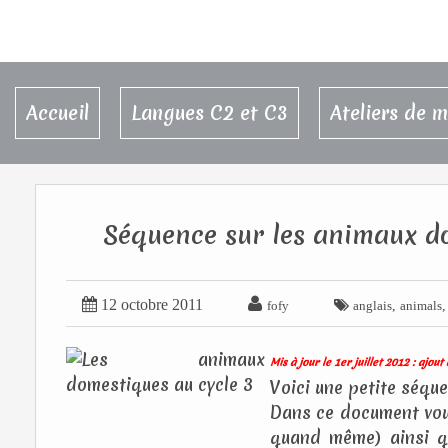
Accueil
Langues C2 et C3
Ateliers de 
Séquence sur les animaux do


12 octobre 2011

,
fofy
anglais
animals
Mis à jour le 1er juillet 2012 : ajo
Voici une petite séqu
Dans ce document vou
quand même) ainsi q