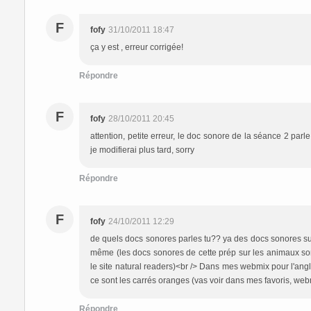
F
fofy
31/10/2011 18:47
ça y est , erreur corrigée!
Répondre
F
fofy
28/10/2011 20:45
attention, petite erreur, le doc sonore de la séance 2 parl
je modifierai plus tard, sorry
Répondre
F
fofy
24/10/2011 12:29
de quels docs sonores parles tu?? ya des docs sonores sur
même (les docs sonores de cette prép sur les animaux son
le site natural readers)<br /> Dans mes webmix pour l'angla
ce sont les carrés oranges (vas voir dans mes favoris, web
Répondre