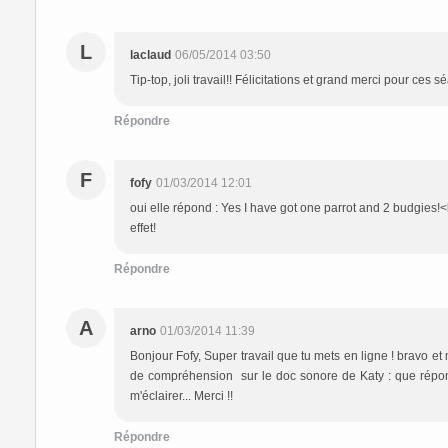
L
laclaud
06/05/2014 03:50
Tip-top, joli travail!! Félicitations et grand merci pour ces s
Répondre
F
fofy
01/03/2014 12:01
oui elle répond : Yes I have got one parrot and 2 budgies!<
effet!
Répondre
A
arno
01/03/2014 11:39
Bonjour Fofy, Super travail que tu mets en ligne ! bravo e
de compréhension sur le doc sonore de Katy : que répond
m'éclairer... Merci !!
Répondre