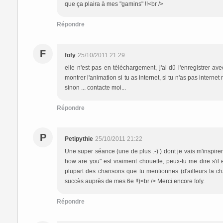
que ça plaira à mes "gamins" !!<br />
Répondre
F
fofy
25/10/2011 21:29
elle n'est pas en téléchargement, j'ai dû l'enregistrer a
montrer l'animation si tu as internet, si tu n'as pas intern
sinon ... contacte moi...
Répondre
P
Petipythie
25/10/2011 21:22
Une super séance (une de plus .-) ) dont je vais m'inspi
how are you" est vraiment chouette, peux-tu me dire s'il 
plupart des chansons que tu mentionnes (d'ailleurs la 
succès auprès de mes 6e !!)<br /> Merci encore fofy.
Répondre