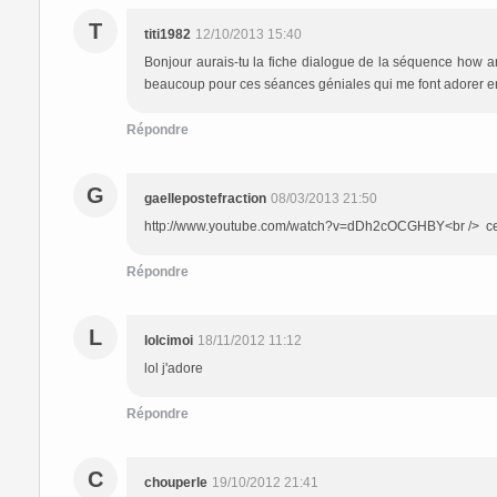
T
titi1982
12/10/2013 15:40
Bonjour aurais-tu la fiche dialogue de la séquence how are 
beaucoup pour ces séances géniales qui me font adorer ens
Répondre
G
gaellepostefraction
08/03/2013 21:50
http://www.youtube.com/watch?v=dDh2cOCGHBY<br /> ce li
Répondre
L
lolcimoi
18/11/2012 11:12
lol j'adore
Répondre
C
chouperle
19/10/2012 21:41