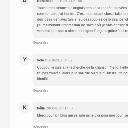
B
Benahel's
28/10/2014 21:56
Toutes mes séances d'anglais depuis la rentrée sauvées grâ
commentaire j'ai honte... C'est maintenant chose faite, u
des idées géniales (ah le jeu des couples de la séance wh
j'ai maintenant l'impression de savoir où je vais et c'est
viendrait presque à aimer enseigner l'anglais grâce à toi (et
Répondre
Y
yole
01/10/2014 04:32
Coucou, je suis à la recherche de la chanson "hello, hello,
l'ai pas trouvée, alors je te sollicite ou quelqu'un d'autre p
bientôt
Répondre
K
kélia
28/05/2014 14:57
Merci pour ton blog qui est une mine d'or pour moi pour l'a
Répondre