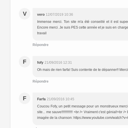
V
vero
12/07/2019 10:36
Immense merci. Ton site m'a été conseillé et il est supe
Encore merci. Je suis PES cette année et je suis en char
travail
Répondre
F
fofy
21/09/2016 12:31
Oh mais de rien farfa! Suis contente de te dépanner!! Merci p
Répondre
F
Farfa
21/09/2016 10:45
Coucou Fofy, un petit message pour un monstrueux merci...
site... me sauve!!!!!!!!!!!!! <br /> Vraiment c'est génial!<br 
imagée de la chanson: https://www.youtube.com/watch?v=t