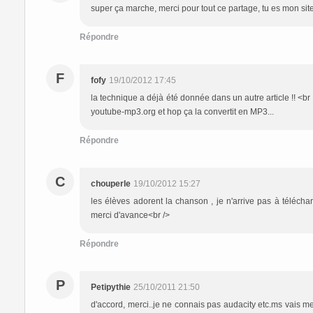
super ça marche, merci pour tout ce partage, tu es mon site
Répondre
F
fofy
19/10/2012 17:45
la technique a déjà été donnée dans un autre article !! <br
youtube-mp3.org et hop ça la convertit en MP3...
Répondre
C
chouperle
19/10/2012 15:27
les élèves adorent la chanson , je n'arrive pas à télécha
merci d'avance<br />
Répondre
P
Petipythie
25/10/2011 21:50
d'accord, merci..je ne connais pas audacity etc.ms vais me 