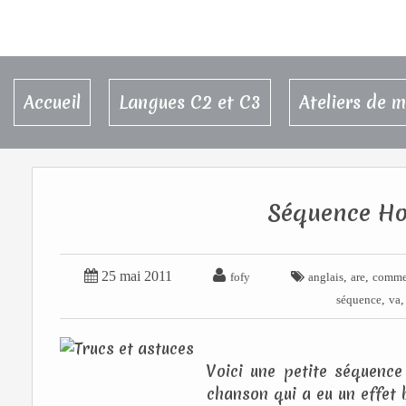
Accueil
Langues C2 et C3
Ateliers de 
Séquence Ho


25 mai 2011

,
,
fofy
anglais
are
comme
,
séquence
va
Voici une petite séquenc
chanson qui a eu un effet 