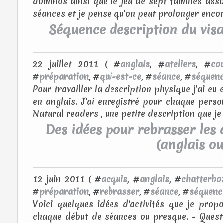
dominos ainsi que le jeu de sept familles asso
séances et je pense qu'on peut prolonger encor
Séquence description du visa
22 juillet 2011 ( #
anglais
, #
ateliers
, #
co
#
préparation
, #
qui-est-ce
, #
séance
, #
séquen
Pour travailler la description physique j'ai eu
en anglais. J'ai enregistré pour chaque perso
Natural readers , une petite description que je 
Des idées pour rebrasser les
(anglais ou 
12 juin 2011 ( #
acquis
, #
anglais
, #
chatterbo
#
préparation
, #
rebrasser
, #
séance
, #
séquenc
Voici quelques idées d'activités que je pro
chaque début de séances ou presque. - Quest