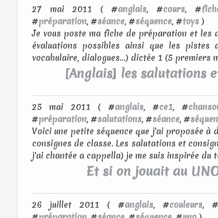
27 mai 2011 ( #
anglais
, #
cours
, #
fich
#
préparation
, #
séance
, #
séquence
, #
toys
)
Je vous poste ma fiche de préparation et les 
évaluations possibles ainsi que les pistes 
vocabulaire, dialogues...) dictée 1 (5 premiers 
[Anglais] les salutations e
25 mai 2011 ( #
anglais
, #
ce1
, #
chanso
#
préparation
, #
salutations
, #
séance
, #
séquen
Voici une petite séquence que j'ai proposée à d
consignes de classe. Les salutations et consig
j'ai chantée a cappella) je me suis inspirée du te
Et si on jouait au UN
26 juillet 2011 ( #
anglais
, #
couleurs
, 
#
préparation
, #
séance
, #
séquence
, #
uno
)