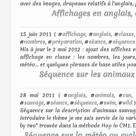
avec des images, drapeaux relatifs à l'anglais, 
Affichages en anglais,
15 juin 2011 ( #
affichage
, #
anglais
, #
classe
#
nombres
, #
préparation
, #
séance
, #
séquence
Mis à jour le 2 mai 2012 : ajout des affiches 
affichage en classe : les nombres, les jours,
météo... et quelques phrases de base utiles pou
Séquence sur les animaux
28 mai 2011 ( #
anglais
, #
animals
, #
can
,
#
sauvage
, #
séance
, #
séquence
, #
swim
, #
wild
)
Séquence sur la description d'animaux sauvage
introduire le thème je me suis servie de la va
by two" trouvée dans la méthode Hop in CM1. En
Séquence sur la météo au cycle