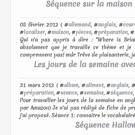
Séquence sur la maison 
05 février 2012 ( #
allemand
, #
anglais
, #
cour
#
localiser
, #
maison
, #
pieces
, #
préparation
, #
Qui n'a pas appris à dire : "Where is Brian?
absolument que je travaille ce thème et je
comprennent pas! mdr Trêve de plaisanterie, je
Les jours de la semaine av
31 mars 2012 ( #
album
, #
aliment
, #
anglais
, 
#
préparation
, #
seance
, #
semaine
, #
séquence
Pour travailler les jours de la semaine en angl
par Amazon) Je n'ai pas rédigé de fiche de p
j'ai proposé. Séance 1: connaitre le vocabulaire
Séquence Hallow