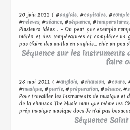
20 juin 2011 ( #
anglais
, #
capitales
, #
comple
#
releves
, #
séance
, #
séquence
, #
temperatures
Plusieurs idées : - On peut par exemple remp
météo et des températures et compléter un 
pas (faire des maths en anglais... chic un peu de
Séquence sur les instruments d
faire 
28 mai 2011 ( #
anglais
, #
chanson
, #
cours
, 
#
musique
, #
partie
, #
préparation
, #
séance
, #
s
Pour travailler les instruments de musique et di
de la chanson The Music man que même les CM 
prép musique musique docs Je n'ai pas beaucoup
Séquence Saint 