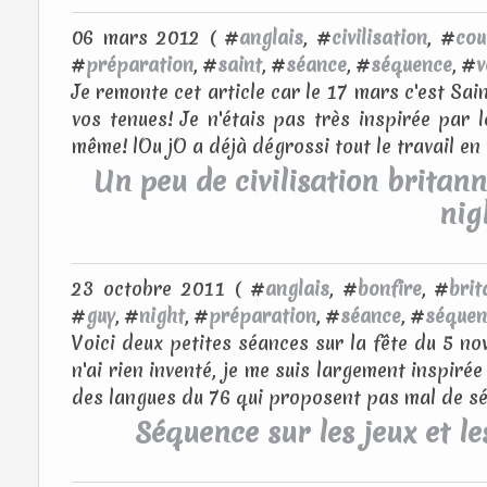
06 mars 2012 ( #
anglais
, #
civilisation
, #
cou
#
préparation
, #
saint
, #
séance
, #
séquence
, #
v
Je remonte cet article car le 17 mars c'est Sain
vos tenues! Je n'étais pas très inspirée par 
même! lOu jO a déjà dégrossi tout le travail en 
Un peu de civilisation britan
nig
23 octobre 2011 ( #
anglais
, #
bonfire
, #
brit
#
guy
, #
night
, #
préparation
, #
séance
, #
séquen
Voici deux petites séances sur la fête du 5 no
n'ai rien inventé, je me suis largement inspir
des langues du 76 qui proposent pas mal de séqu
Séquence sur les jeux et le