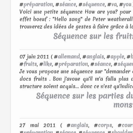
#
préparation
, #
séance
, #
séquence
, #
va
, #
you
Voici une petite séquence How are you? pour 
effet boeuf : "Hello song" de Peter weatheral
trouverez des idées de gestes à faire grâce à la
Séquence sur les fruits
07 juin 2011 ( #
allemand
, #
anglais
, #
apple
, #
#
fruits
, #
like
, #
préparation
, #
séance
, #
séque
Je vous propose une séquence sur "demander et 
docs fruits . Bon j'avoue qu'il m'a fallu plu
structure soient acquis... donc ce n'est qu'indica
Séquence sur les parties d
mons
27 mai 2011 ( #
anglais
, #
corps
, #
cour
#
préparation
, #
séance
, #
séquence
, #
shoulder