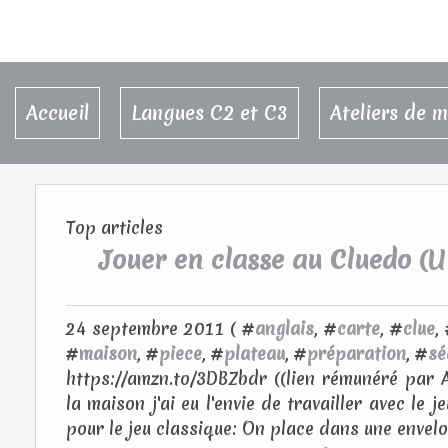
Accueil
Langues C2 et C3
Ateliers de 
Top articles
Jouer en classe au Cluedo (U
24 septembre 2011 ( #
anglais
, #
carte
, #
clue
,
#
maison
, #
piece
, #
plateau
, #
préparation
, #
sé
https://amzn.to/3DBZbdr ((lien rémunéré par A
la maison j'ai eu l'envie de travailler avec le
pour le jeu classique: On place dans une envelo