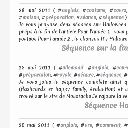
28 mai 2011 ( #
anglais
, #
costume
, #
cours
#
maison
, #
préparation
, #
séance
, #
séquence
)
Je vous propose deux séances sur Halloween 
préps à la fin de l'article Pour l'année 1 , vous
youtube Pour l'année 2 , la chanson It's Hallowee
Séquence sur la fam
28 mai 2011 ( #
allemand
, #
anglais
, #
cour
#
préparation
, #
royale
, #
séance
, #
séquence
, #
Je vous joins la séquence complète ainsi 
(flashcards et happy family, évaluation) et 
trouvé sur le site de Moustache Je rajoute la ve
Séquence Ho
25 mai 2011 ( #
anglais
, #
are
, #
comment
, 