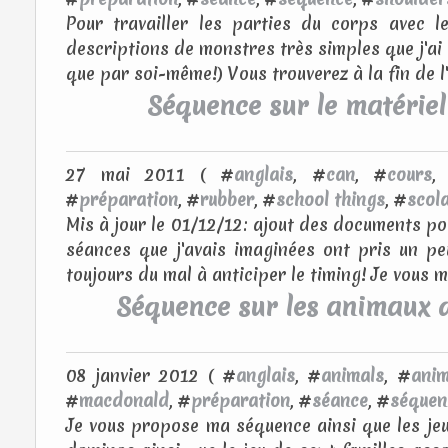
Pour travailler les parties du corps avec l
descriptions de monstres très simples que j'ai
que par soi-même!) Vous trouverez à la fin de l'
Séquence sur le matériel
27 mai 2011 ( #
anglais
, #
can
, #
cours
,
#
préparation
, #
rubber
, #
school things
, #
scola
Mis à jour le 01/12/12: ajout des documents po
séances que j'avais imaginées ont pris un pe
toujours du mal à anticiper le timing! Je vous m
Séquence sur les animaux 
08 janvier 2012 ( #
anglais
, #
animals
, #
ani
#
macdonald
, #
préparation
, #
séance
, #
séquen
Je vous propose ma séquence ainsi que les jeu