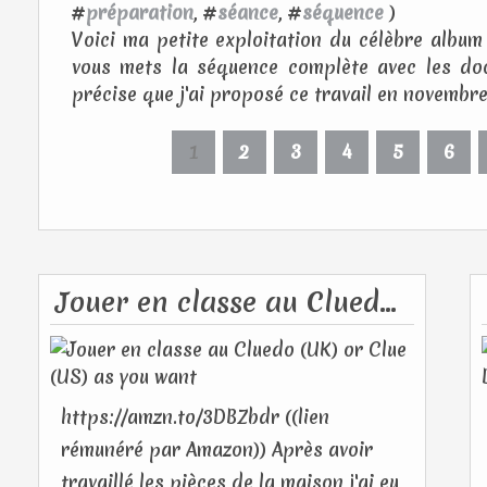
#
préparation
, #
séance
, #
séquence
)
Voici ma petite exploitation du célèbre album
vous mets la séquence complète avec les docs
précise que j'ai proposé ce travail en novembre 
1
2
3
4
5
6
Jouer en classe au Cluedo (UK) or Clue (US) as you want
https://amzn.to/3DBZbdr ((lien
rémunéré par Amazon)) Après avoir
travaillé les pièces de la maison j'ai eu