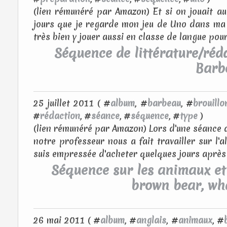
(lien rémunéré par Amazon) Et si on jouait a
jours que je regarde mon jeu de Uno dans ma b
très bien y jouer aussi en classe de langue pour
Séquence de littérature/réda
Barb
25 juillet 2011 ( #
album
, #
barbeau
, #
brouillo
#
rédaction
, #
séance
, #
séquence
, #
type
)
(lien rémunéré par Amazon) Lors d'une séance de
notre professeur nous a fait travailler sur l
suis empressée d'acheter quelques jours après t
Séquence sur les animaux et 
brown bear, wh
26 mai 2011 ( #
album
, #
anglais
, #
animaux
, #