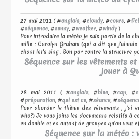
27 mai 2011 ( #
anglais
, #
cloudy
, #
cours
, #
fic
#
séquence
, #
sunny
, #
weather
, #
windy
)
Pour introduire la météo je suis partie de la cha
mille : Carolyn Graham (qui a dit que j'aimais
chant let's sing . Bon par contre la structure p
Séquence sur les vêtements et 
jouer à Qu
28 mai 2011 ( #
anglais
, #
blue
, #
cap
, #
c
#
préparation
, #
qui est ce
, #
séance
, #
séquenc
Pour aborder le thème des vêtements , j'ai e
who?) Je vous joins les documents relatifs à 
en double et en autant de groupes qu'on veut et 
Séquence sur la météo : 