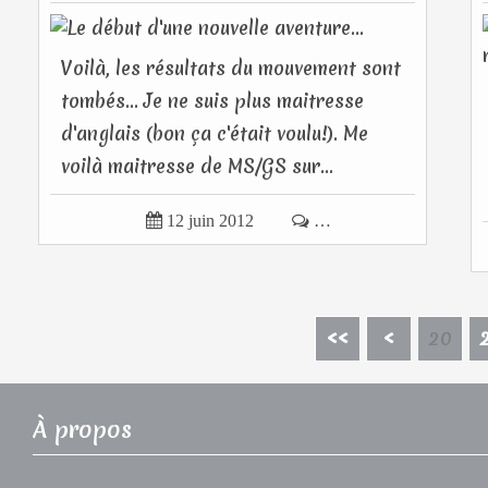
Voilà, les résultats du mouvement sont
tombés... Je ne suis plus maitresse
d'anglais (bon ça c'était voulu!). Me
voilà maitresse de MS/GS sur...

12 juin 2012

…
10
<<
<
20
À propos